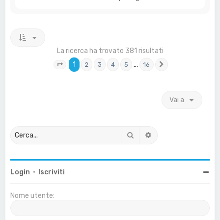
La ricerca ha trovato 381 risultati
1
…
2
3
4
5
16
Pagina
1
di
16
Prossimo
Vai a
Cerca
Ricerca avanzata
Login
•
Iscriviti
Nome utente: