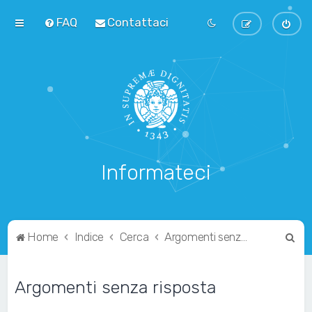
FAQ
Contattaci
Informateci
C
Home
Indice
Cerca
Argomenti senza risposta
e
r
Argomenti senza risposta
c