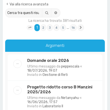
a
Vai alla ricerca avanzata
Cerca
Ricerca avanzata
La ricerca ha trovato 381 risultati
1
…
2
3
4
5
16
Pagina
1
di
16
Prossimo
Argomenti
Domande orale 2026
Ultimo messaggio da
peppescala
«
18/07/2026, 19:07
Inviato in
Gestione di Reti
Progetto ridotto corso B Manzini
2025/2026
Ultimo messaggio da
Netanyahu
«
16/06/2026, 17:57
Inviato in
Laboratorio II