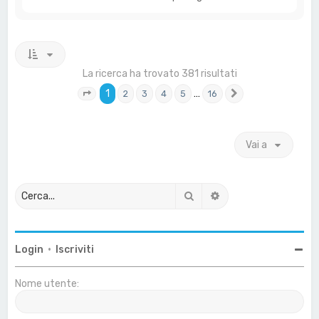
La ricerca ha trovato 381 risultati
1
…
2
3
4
5
16
Pagina
1
di
16
Prossimo
Vai a
Cerca
Ricerca avanzata
Login
•
Iscriviti
Nome utente: