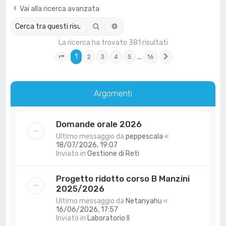
a
Vai alla ricerca avanzata
Cerca
Ricerca avanzata
La ricerca ha trovato 381 risultati
1
…
2
3
4
5
16
Pagina
1
di
16
Prossimo
Argomenti
Domande orale 2026
Ultimo messaggio da
peppescala
«
18/07/2026, 19:07
Inviato in
Gestione di Reti
Progetto ridotto corso B Manzini
2025/2026
Ultimo messaggio da
Netanyahu
«
16/06/2026, 17:57
Inviato in
Laboratorio II