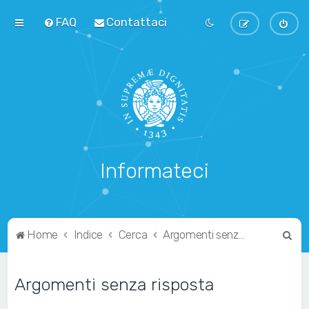
FAQ
Contattaci
Informateci
C
Home
Indice
Cerca
Argomenti senza risposta
e
r
Argomenti senza risposta
c