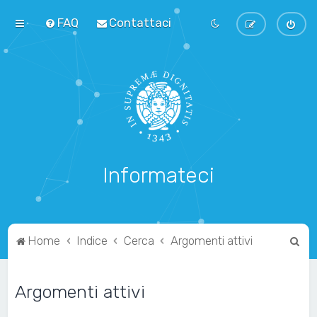
FAQ
Contattaci
Informateci
C
Home
Indice
Cerca
Argomenti attivi
e
r
Argomenti attivi
c