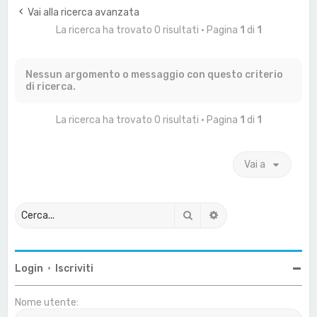
a
Vai alla ricerca avanzata
La ricerca ha trovato 0 risultati • Pagina
1
di
1
Nessun argomento o messaggio con questo criterio
di ricerca.
La ricerca ha trovato 0 risultati • Pagina
1
di
1
Vai a
Cerca
Ricerca avanzata
Login
•
Iscriviti
Nome utente: