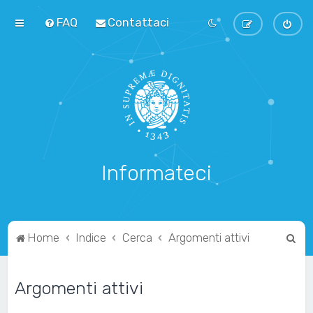
FAQ
Contattaci
Informateci
C
Home
Indice
Cerca
Argomenti attivi
e
r
Argomenti attivi
c