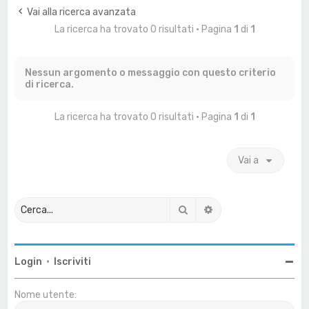
a
Vai alla ricerca avanzata
La ricerca ha trovato 0 risultati • Pagina
1
di
1
Nessun argomento o messaggio con questo criterio
di ricerca.
La ricerca ha trovato 0 risultati • Pagina
1
di
1
Vai a
Cerca
Ricerca avanzata
Login
•
Iscriviti
Nome utente: