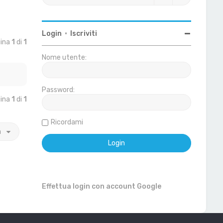
Login
•
Iscriviti
gina
1
di
1
Nome utente:
Password:
gina
1
di
1
Ricordami
a
Effettua login con account Google