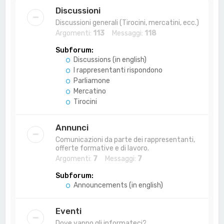
a
Discussioni
Discussioni generali (Tirocini, mercatini, ecc.)
Argomenti:
113
Messaggi:
118
Subforum:
Discussions (in english)
I rappresentanti rispondono
Parliamone
Mercatino
Tirocini
Annunci
Comunicazioni da parte dei rappresentanti,
offerte formative e di lavoro.
Argomenti:
7
Messaggi:
7
Subforum:
Announcements (in english)
Eventi
Dove vanno gli informateci?