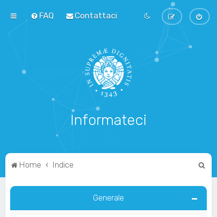
FAQ
Contattaci
Informateci
C
Home
Indice
e
r
Generale
c