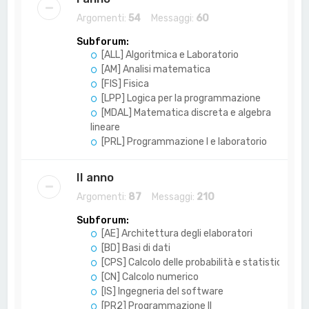
Argomenti:
54
Messaggi:
60
Subforum:
[ALL] Algoritmica e Laboratorio
[AM] Analisi matematica
[FIS] Fisica
[LPP] Logica per la programmazione
[MDAL] Matematica discreta e algebra
lineare
[PRL] Programmazione I e laboratorio
II anno
Argomenti:
87
Messaggi:
210
Subforum:
[AE] Architettura degli elaboratori
[BD] Basi di dati
[CPS] Calcolo delle probabilità e statistica
[CN] Calcolo numerico
[IS] Ingegneria del software
[PR2] Programmazione II