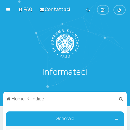
FAQ
Contattaci
Informateci
C
Home
Indice
e
r
Generale
c