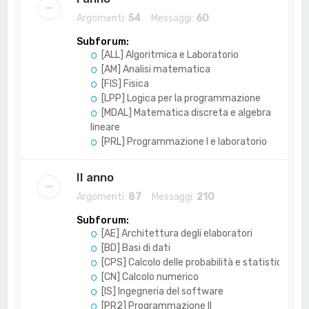
Argomenti:
54
Messaggi:
60
Subforum:
[ALL] Algoritmica e Laboratorio
[AM] Analisi matematica
[FIS] Fisica
[LPP] Logica per la programmazione
[MDAL] Matematica discreta e algebra
lineare
[PRL] Programmazione I e laboratorio
II anno
Argomenti:
87
Messaggi:
210
Subforum:
[AE] Architettura degli elaboratori
[BD] Basi di dati
[CPS] Calcolo delle probabilità e statistica
[CN] Calcolo numerico
[IS] Ingegneria del software
[PR2] Programmazione II