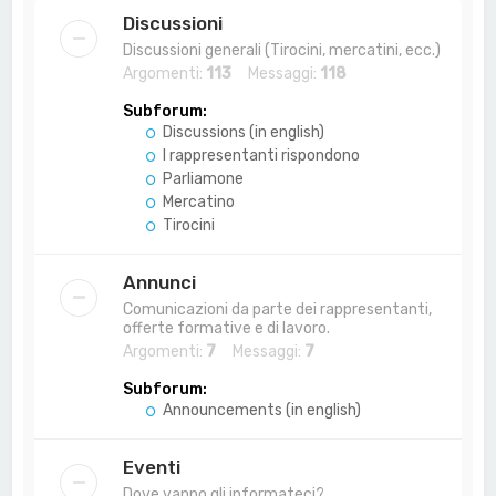
a
Discussioni
Discussioni generali (Tirocini, mercatini, ecc.)
Argomenti:
113
Messaggi:
118
Subforum:
Discussions (in english)
I rappresentanti rispondono
Parliamone
Mercatino
Tirocini
Annunci
Comunicazioni da parte dei rappresentanti,
offerte formative e di lavoro.
Argomenti:
7
Messaggi:
7
Subforum:
Announcements (in english)
Eventi
Dove vanno gli informateci?