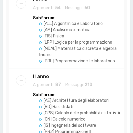
Argomenti:
54
Messaggi:
60
Subforum:
[ALL] Algoritmica e Laboratorio
[AM] Analisi matematica
[FIS] Fisica
[LPP] Logica per la programmazione
[MDAL] Matematica discreta e algebra
lineare
[PRL] Programmazione I e laboratorio
II anno
Argomenti:
87
Messaggi:
210
Subforum:
[AE] Architettura degli elaboratori
[BD] Basi di dati
[CPS] Calcolo delle probabilità e statistica
[CN] Calcolo numerico
[IS] Ingegneria del software
[PR2] Programmazione II