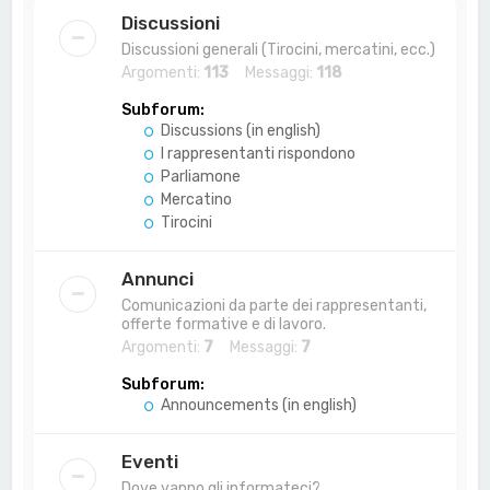
a
Discussioni
Discussioni generali (Tirocini, mercatini, ecc.)
Argomenti:
113
Messaggi:
118
Subforum:
Discussions (in english)
I rappresentanti rispondono
Parliamone
Mercatino
Tirocini
Annunci
Comunicazioni da parte dei rappresentanti,
offerte formative e di lavoro.
Argomenti:
7
Messaggi:
7
Subforum:
Announcements (in english)
Eventi
Dove vanno gli informateci?