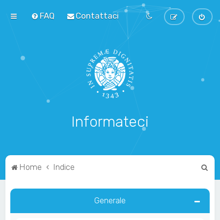
FAQ
Contattaci
Informateci
C
Home
Indice
e
r
Generale
c