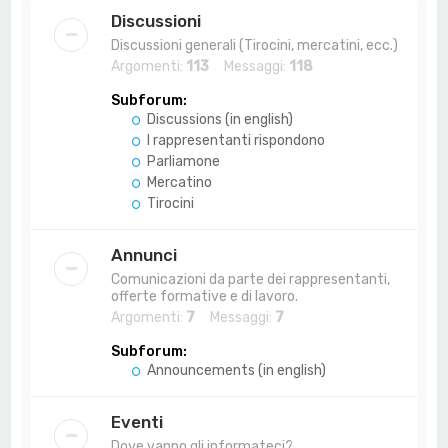
a
Discussioni
Discussioni generali (Tirocini, mercatini, ecc.)
Argomenti:
113
Messaggi:
118
Subforum:
Discussions (in english)
I rappresentanti rispondono
Parliamone
Mercatino
Tirocini
Annunci
Comunicazioni da parte dei rappresentanti,
offerte formative e di lavoro.
Argomenti:
7
Messaggi:
7
Subforum:
Announcements (in english)
Eventi
Dove vanno gli informateci?