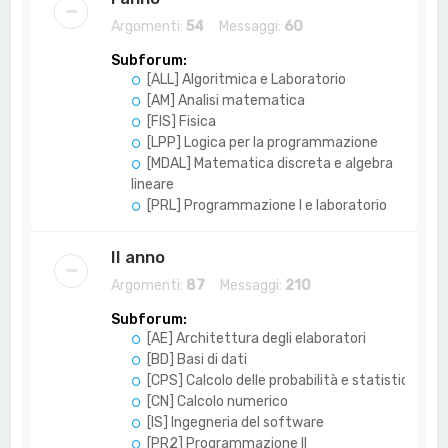
Argomenti:
54
Messaggi:
60
Subforum:
[ALL] Algoritmica e Laboratorio
[AM] Analisi matematica
[FIS] Fisica
[LPP] Logica per la programmazione
[MDAL] Matematica discreta e algebra
lineare
[PRL] Programmazione I e laboratorio
II anno
Argomenti:
87
Messaggi:
210
Subforum:
[AE] Architettura degli elaboratori
[BD] Basi di dati
[CPS] Calcolo delle probabilità e statistica
[CN] Calcolo numerico
[IS] Ingegneria del software
[PR2] Programmazione II