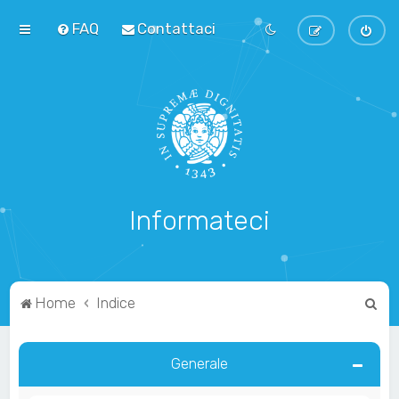
FAQ
Contattaci
Informateci
C
Home
Indice
e
r
Generale
c