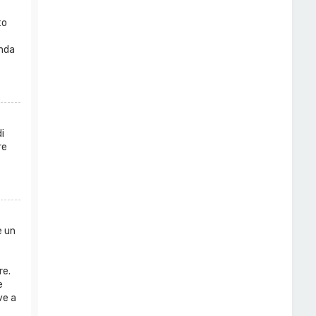
to
anda
i
re
e un
re.
e
ve a