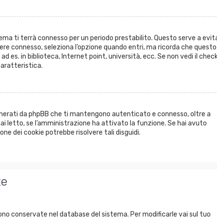
istema ti terrà connesso per un periodo prestabilito. Questo serve a evit
ere connesso, seleziona l’opzione quando entri, ma ricorda che questo
 ad es. in biblioteca, Internet point, università, ecc. Se non vedi il chec
aratteristica.
generati da phpBB che ti mantengono autenticato e connesso, oltre a
ai letto, se l’amministrazione ha attivato la funzione. Se hai avuto
one dei cookie potrebbe risolvere tali disguidi.
te
ono conservate nel database del sistema. Per modificarle vai sul tuo