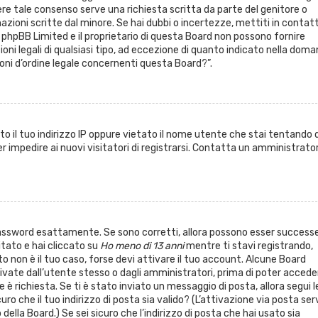
vere tale consenso serve una richiesta scritta da parte del genitore o
azioni scritte dal minore. Se hai dubbi o incertezze, mettiti in contat
phpBB Limited e il proprietario di questa Board non possono fornire
ioni legali di qualsiasi tipo, ad eccezione di quanto indicato nella dom
oni d’ordine legale concernenti questa Board?”.
o il tuo indirizzo IP oppure vietato il nome utente che stai tentando d
er impedire ai nuovi visitatori di registrarsi. Contatta un amministrato
password esattamente. Se sono corretti, allora possono esser success
itato e hai cliccato su
Ho meno di 13 anni
mentre ti stavi registrando,
sto non è il tuo caso, forse devi attivare il tuo account. Alcune Board
ivate dall’utente stesso o dagli amministratori, prima di poter accede
e è richiesta. Se ti è stato inviato un messaggio di posta, allora segui l
uro che il tuo indirizzo di posta sia valido? (L’attivazione via posta ser
della Board.) Se sei sicuro che l’indirizzo di posta che hai usato sia