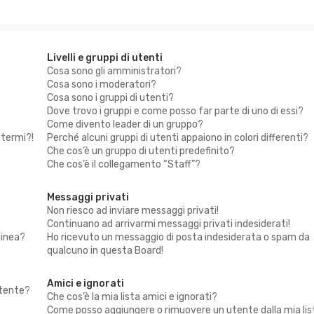
Livelli e gruppi di utenti
Cosa sono gli amministratori?
Cosa sono i moderatori?
Cosa sono i gruppi di utenti?
Dove trovo i gruppi e come posso far parte di uno di essi?
Come divento leader di un gruppo?
ttermi?!
Perché alcuni gruppi di utenti appaiono in colori differenti?
Che cos’è un gruppo di utenti predefinito?
Che cos’è il collegamento “Staff”?
Messaggi privati
Non riesco ad inviare messaggi privati!
Continuano ad arrivarmi messaggi privati indesiderati!
linea?
Ho ricevuto un messaggio di posta indesiderata o spam da
qualcuno in questa Board!
Amici e ignorati
utente?
Che cos’è la mia lista amici e ignorati?
Come posso aggiungere o rimuovere un utente dalla mia lis