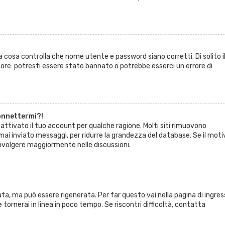
a cosa controlla che nome utente e password siano corretti. Di solito i
re: potresti essere stato bannato o potrebbe esserci un errore di
onnettermi?!
attivato il tuo account per qualche ragione. Molti siti rimuovono
ai inviato messaggi, per ridurre la grandezza del database. Se il moti
nvolgere maggiormente nelle discussioni.
a, ma può essere rigenerata. Per far questo vai nella pagina di ingres
 e tornerai in linea in poco tempo. Se riscontri difficoltà, contatta