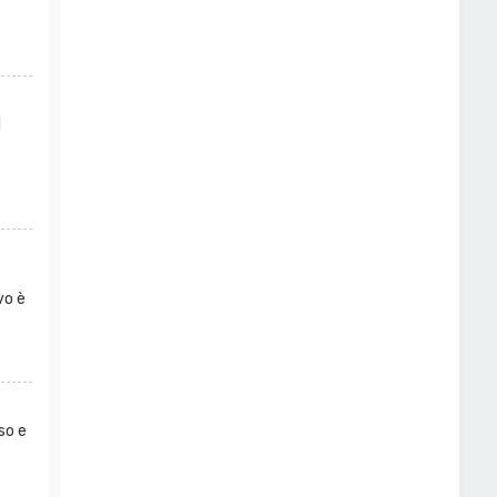
l
vo è
so e