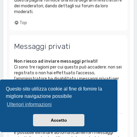
Questa pagina fornisce una lista degli amministratori e
dei moderatori, dando dettagli sui forum da loro
moderati.
Top
Messaggi privati
Non riesco ad inviare messaggi privati!
Ci sono tre ragioni per cui questo può accadere: non sei
registrato o non hai effettuato l’accesso,
l’amministratore ha disabilitato i messaggi privati per
tutto il Forum, oppure li ha disabilitati solo a te. Se il
Questo sito utilizza cookie al fine di fornire la
tuo caso è l’ultimo, prova a chiederne il motivo
migliore navigazione possibile
all’amministratore.
Ulteriori informazioni
Top
Accetto
Continuano ad arrivarmi messaggi privati
indesiderati!
È possibile eliminare automaticamente i messaggi