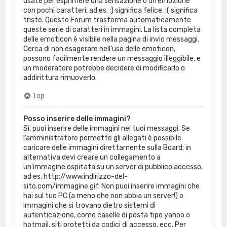
usate per esprimere una sensazione o un’emozione
con pochi caratteri; ad es. :) significa felice, :( significa
triste. Questo Forum trasforma automaticamente
queste serie di caratteri in immagini. La lista completa
delle emoticon è visibile nella pagina di invio messaggi.
Cerca di non esagerare nell’uso delle emoticon,
possono facilmente rendere un messaggio illeggibile, e
un moderatore potrebbe decidere di modificarlo o
addirittura rimuoverlo.
Top
Posso inserire delle immagini?
Sì, puoi inserire delle immagini nei tuoi messaggi. Se
l’amministratore permette gli allegati è possibile
caricare delle immagini direttamente sulla Board; in
alternativa devi creare un collegamento a
un’immagine ospitata su un server di pubblico accesso,
ad es. http://www.indirizzo-del-
sito.com/immagine.gif. Non puoi inserire immagini che
hai sul tuo PC (a meno che non abbia un server!) o
immagini che si trovano dietro sistemi di
autenticazione, come caselle di posta tipo yahoo o
hotmail, siti protetti da codici di accesso, ecc. Per