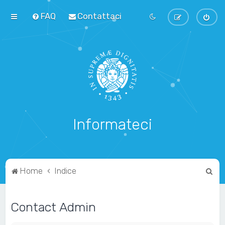
FAQ
Contattaci
Informateci
C
Home
Indice
e
r
Contact Admin
c