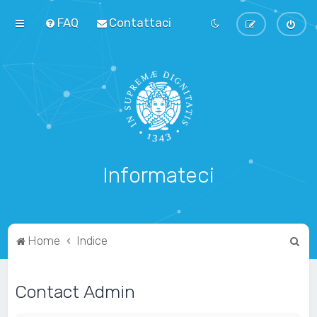
FAQ
Contattaci
Informateci
C
Home
Indice
e
r
Contact Admin
c